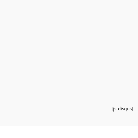
[js-disqus]