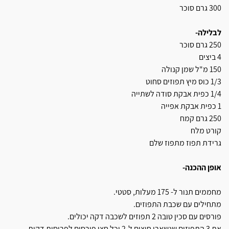
300 גרם סוכר
לבלילה-
250 גרם סוכר
4 ביצים
150 מ"ל שמן קנולה
1/3 כוס מיץ תפוזים סחוט
1/4 כפית אבקת סודה לשתייה
1 כפית אבקת אפייה
250 גרם קמח
קורט מלח
גרידת תפוז מתפוז שלם
אופן ההכנה-
מחממים תנור ל- 175 מעלות, סטטי.
מתחילים עם שכבת התפוזים.
פורסים עם סכין טובה 2 תפוזים לשכבה דקה יכולים.
את 3 התפוזים שנשארו חוצים ל-2 וכל חצי פורסים לפרוסות דקות.