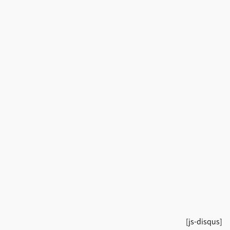
[js-disqus]