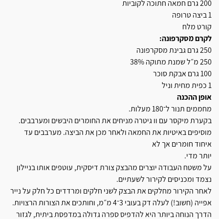
200 גרם חמאה חתוכה לקוביות
1 ביצה טרופה
קורט מלח
לקרם מסקרפונה:
250 גרם גבינת מסקרפונה
250 מ״ל שמנת מתוקה 38%
100 גרם אבקת סוכר
1 כפית מחית וניל
אופן ההכנה
מחממים תנור ל־180 מעלות.
בקערת מיקסר עם וו גיטרה מניחים את החומרים היבשים ומערבבים.
מוסיפים באיטיות את החמאה ולאחר מכן את הביצה. מערבבים עד
איחוד חומרים אך לא
יותר מדי.
על משטח העבודה יוצרים מהבצק צורת דיסקית, עוטפים אותו בניילון
נצמד ומכניסים לקירור לשעתיים.
לאחר הקירור מחלקים את הבצק לשני חלקים ומרדדים כל חלק על נייר
אפייה (חשוב!) לעלה דק בעובי 3־4 מ״מ, וחותכים את הצורות הרצויות.
הדרך הנוחה ביותר היא להדפיס ספרה גדולה במדפסת ביתית, לגזור