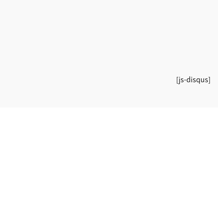
[js-disqus]