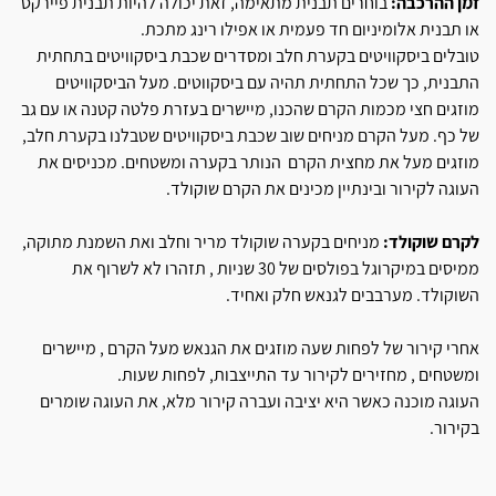
זמן ההרכבה:
בוחרים תבנית מתאימה, זאת יכולה להיות תבנית פיירקס
או תבנית אלומיניום חד פעמית או אפילו רינג מתכת.
טובלים ביסקוויטים בקערת חלב ומסדרים שכבת ביסקוויטים בתחתית
התבנית, כך שכל התחתית תהיה עם ביסקווטים. מעל הביסקוויטים
מוזגים חצי מכמות הקרם שהכנו, מיישרים בעזרת פלטה קטנה או עם גב
של כף. מעל הקרם מניחים שוב שכבת ביסקוויטים שטבלנו בקערת חלב,
מוזגים מעל את מחצית הקרם הנותר בקערה ומשטחים. מכניסים את
העוגה לקירור ובינתיין מכינים את הקרם שוקולד.
לקרם שוקולד:
מניחים בקערה שוקולד מריר וחלב ואת השמנת מתוקה,
ממיסים במיקרוגל בפולסים של 30 שניות , תזהרו לא לשרוף את
השוקולד. מערבבים לגנאש חלק ואחיד.
אחרי קירור של לפחות שעה מוזגים את הגנאש מעל הקרם , מיישרים
ומשטחים , מחזירים לקירור עד התייצבות, לפחות שעות.
העוגה מוכנה כאשר היא יציבה ועברה קירור מלא, את העוגה שומרים
בקירור.