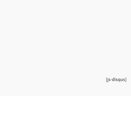
[js-disqus]