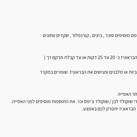
קולד. לשוקולד המומס מוסיפים סוכר , ביצים , קורנפלור , שקדים טחונים
מעבירים לתבנית מרופדת בנייר אפייה ומשומנת בדפנות. אופים את הבראוניז כ- 20 עד 25 דקות או עד קבלת מרקם רך (
ביות או מלבנים ומגישים את הבראוניז. שומרים במקרר
חר האפייה
 שוקולד לבן / שוקולד צ׳יפס וכו׳. את התוספות מוסיפים לפני האפייה.
, הבראוניז יתפרק לכם באמצע.