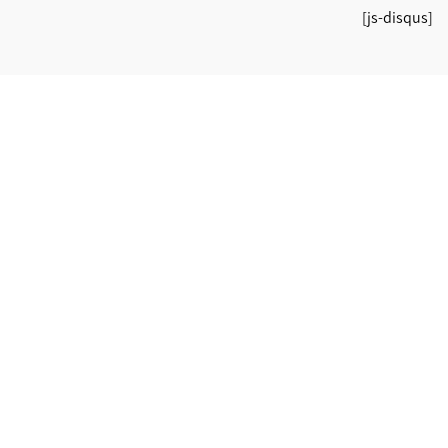
[js-disqus]