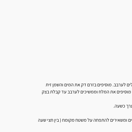
ים לערבב. מוסיפים בזרם דק את המים והשמן זית
נית במשך כ-7 דקות. לקראת הסוף מוסיפים את המלח וממשיכים לערבב עד קבלת בצק
רך כשעה.
 מוציאים את הבצק למשטח עבודה, מחלקים ל- 4 כדורים ומשאירים להתפחה על משטח מקומח ( בין חצי שעה