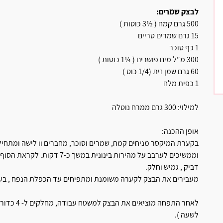
לבצק שמרים:
500 גרם קמח ( ½3 כוסות )
15 גרם שמרים טריים
1 כף סוכר
300 מ"ל מים פושרים ( ¼1 כוסות )
60 גרם שמן זית (1/4 כוס )
1 כפית מלח
למילוי: 300 גרם ממרח נוטלה
אופן ההכנה:
בקערת המיקסר מניחים קמח, שמרים וסוכר, מחברים וו לישה ומתחיל
וממשיכים לערבב על מהירות בינו
דביק , גמיש וחלק.
מעבירים את הבצק לקערה משומנת ומתפיחים עד הכפלת הנפח , בע
לאחר התפחה
לשעה ).