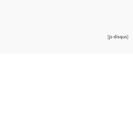
[js-disqus]