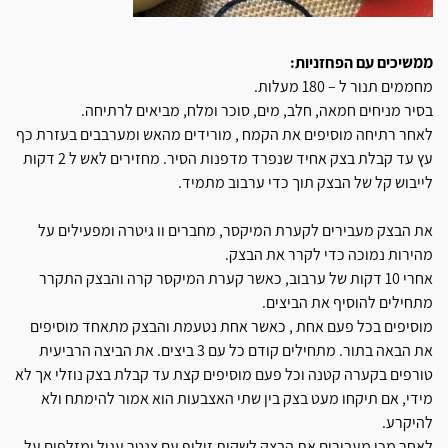
ממשיכים עם הפחזניות:
מחממים תנור ל – 180 מעלות.
בסיר מניחים חמאה, חלב, מים, סוכר ומלח, מביאים לרתיחה.
לאחר רתיחה מוסיפים את הקמח , מורידים מהאש ומערבבים בעזרת כף
עץ עד קבלת בצק אחיד שנפרד מדפנות הסיר. מחזירים לאש ל 2 דקות
לייבוש קל של הבצק תוך כדי ערבוב מתמיד.
את הבצק מעבירים לקערת המיקסר, מחברים וו גיטרה ומפעילים על
מהירות נמוכה כדי לקרר את הבצק.
אחרי 10 דקות של ערבוב, כאשר קערת המיקסר קרה והבצק התקרר
מתחילים להוסיף את הביצים.
מוסיפים בכל פעם אחת , כאשר אחת נטעמת והבצק מתאחד מוסיפים
את הבאה בתור. מתחילים קודם כל עם 3 ביצים. את הביצה הרביעית
טורפים בקערה קטנה וכל פעם מוסיפים קצת עד קבלת בצק נוזלי אך לא
מידי, אם תיקחו מעט בצק בין שתי האצבעות הוא אמור להימתח ולא
להיקרע.
לאחר מכן מעבירים את הבצק לשקית זילוף עם צנטר עגול ומזלפים על