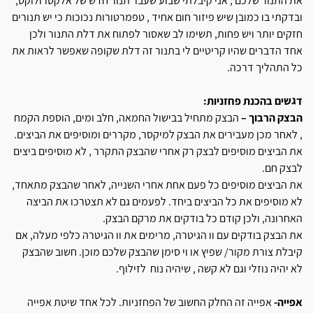
את התנור שלכם , אני קיבלתי שבוע שעבר תנור חדש של אלקטרולוקס,
ובדקתי בו כמובן שיש פיזור חום אחיד , טפמרטורות נכוכות כי יש תנורים
חזקים יותר ויש פחות, תשימו לב שאסור לפתוח את דלת התנור ולכן
אחד הדברים שהיו קריטיים לי בתנור זה דלת שקופה שאפשר לראות את
כל התהליך דרכה.
דגשים בהכנת פחזניות:
הבצק הרבוך –
הבצק מתחיל בבישול החמאה, חלב ומים, הוספת הקמח
, לאחר מכן מעבירים את הבצק למיקסר, מקררים ומוסיפים את הביצים.
את הביצים מוסיפים לבצק רק אחרי שהבצק התקרר , לא מוסיפים ביצים
לבצק חם.
את הביצים מוסיפים כל פעם אחת אחרי השנייה, לאחר שהבצק מתאחד,
לא מוסיפים את כל הביצים ביחד. לפעמים גם לא תצטרכו את הביצה
האחרונה, ולכן קודם כל בודקים את מרקם הבצק.
את הבצק בודקים עם וו הגיטרה, מרימים את וו הגיטרה כלפי מעלה, אם
קיבלת צורת מקור/ שפיץ או וי סימן שהבצק שלכם מוכן. חשוב שהבצק
לא יהיה נוזלי וגם לא קשה , שיהיה נוח לזילוף.
אפייה-
אפייה זה החלק החשוב של הפחזניות. לכל אחד שיטת אפייה