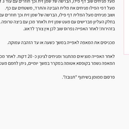
מעל מניחים שוב דף פילו, הברשה של שמן זית וכך חוזרים עם עוד 3 דפים ( סה"כ 5 דפים ).
מעל דפי הפילו מניחים את מלית הגבינה והתרד, משטחים עם כף.
ושוב מניחים מעל המלית דף פילו, הברשה של שמן זית וכך חוזרים עם עוד 4 דפים נוספים ( סה"כ 5 
בחלק העליון מברישים עם מעט שמן זית ולאחר מכן עם ביצה טרופה. 
בזהירות! לאחר האפייה נפרוס שוב לכן אין צורך לדאוג.
מכניסים את המאפה לאפייה במשך כשעה או עד הזהבה עמוקה.
לאחר האפייה מוציאים מהתנור ומניחים לצינון כ- 20 דקות. לאחר מכן ניתן לפרוס ולאכול!
המאפה נשמר בקופסא אטומה במקרר במשך יומיים, ניתן לחמם מעט 
פרסום ממומן בשיתוף "תנובה".