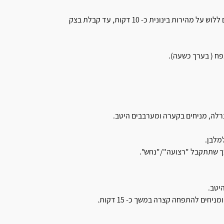
מוסיפים את המים בהדרגה , מוסיפים את השמן זית והמלח, ממשיכים ללוש על מהירות בינונית כ- 10 דקות, עד קבלת בצק
ח ( בערך כשעה).
צרלה, מניחים בקערה ומערבבים היטב.
מלבן.
כך שתתקבל "רצועה"/"נחש".
יטב.
ים להתפחה קצרה במשך כ- 15 דקות.