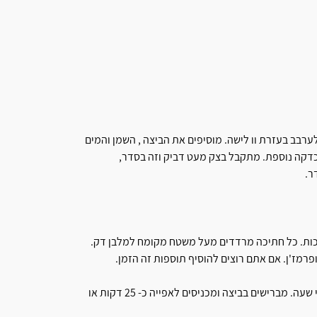
רבב בעזרת וו לישה. מוסיפים את הביצה , השמן והמים
דקה נוספת. מתקבל בצק מעט דביק וזה בסדר,
ר.
התפחה מוציאים את הבצק מהקערה, מחלקים ל- 15 חתיכות. כל חתיכה מרדדים מעל משטח מקומח למלבן דק.
רמז'ן. אם אתם רוצים להוסיף תוספות זה הזמן.
מניחים את הלחמניות במרווחים קטנים על מגש אפייה להתפחה כחצי שעה. מברישים בביצה ומכניסים לאפייה כ- 25 דקות או