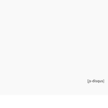
[js-disqus]