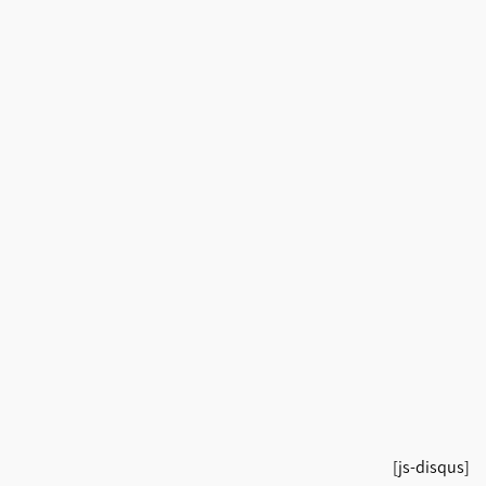
[js-disqus]