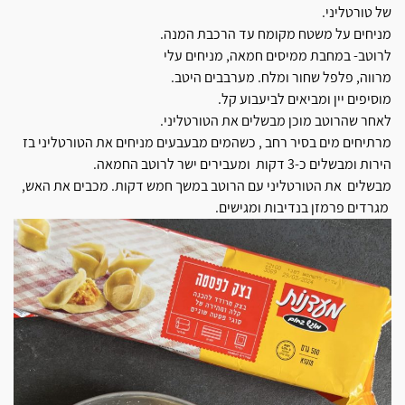
של טורטליני.
מניחים על משטח מקומח עד הרכבת
המנה.
לרוטב- במחבת ממיסים חמאה, מניחים עלי
מרווה, פלפל שחור ומלח. מערבבים
היטב.
מוסיפים יין ומביאים לביעבוע קל
.
לאחר שהרוטב מוכן מבשלים את הטו
רטליני.
מרתיחים מים בסיר רחב , כשהמים
מבעבעים מניחים את הטורטליני בז
הירות ומבשלים כ-3 דקות ומעבירים ישר לרוטב
החמאה.
מבשלים את הטורטליני עם הרוט
ב במשך חמש דקות. מכבים את האש,
מגרדים פרמזן בנדיבות ומגישים.