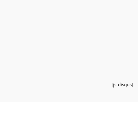
[js-disqus]