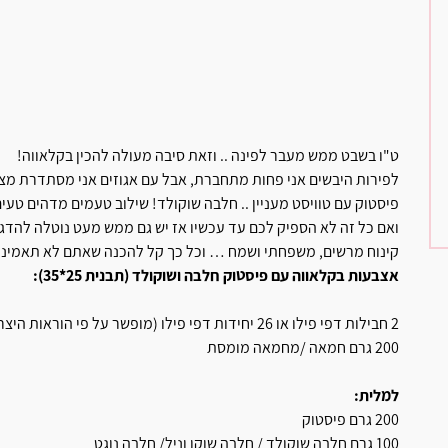
ט"ו בשבט ממש מעבר לפינה .. וזאת סיבה מעולה להכין בקלאווה!
לפירות היבשים אני פחות מתחברת, אבל עם אגוזים אני מסתדרת מצוין
פיסטוק עם טוויסט מעניין .. חלבה שוקולד! שילוב טעמים מדהים טעים
ואם כל זה לא הספיק לכם עד עכשיו אז יש גם ממש מעט נוטלה להדג
קינוח מרשים, משפחתי ושמח … וכל כך קל להכנה שאתם לא תאמינו
אצבעות
בקלאווה עם פיסטוק חלבה ושוקולד (תבנית 25*35):
2 חבילות דפי פילו או 26 יחידות דפי פילו (מופשר על פי הוראות היצרן )
200 גרם חמאה /מחמאה מומסת
למלית:
200 גרם פיסטוק
100 גרם חלבה שוקולד / חלבה שוקו וניל/ חלבה נוגט