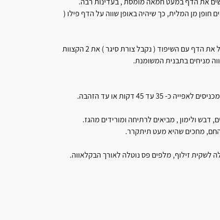
שים את הדף במעט חמאה מומסת , בעדינות רבה.
 חופן מן המלית, כך שיהיה באופן שווה על הדף פילו (
ועכשיו לגילגול, מניחים שיפוד עץ בתחילת דף הפילו , מתחילים לגלגל את הדף עם השיפוד ( נקבל צורת סיגר ) את 2 הקצוות
ווה מניחים בתבנית המשומנת.
עד 45 דקות או עד הזהבה.
 דבש ולימון , מביאים לרתיחה ומורידים מהגז.
החם, מחכים שהיא מעט תיתקרר.
ה לשקית זילוף, מלפים פס נוטלה לאורך הבקלאווה.