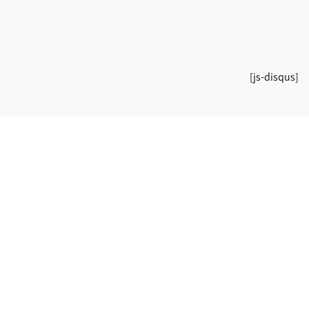
[js-disqus]