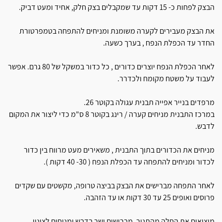
הבצק לפחות כ- 15 דקות עד שמקבלים בצק חלק, אחיד ומעט דביק.
את הבצק מעבירים לקערה משומנת ומניחים להתפחה בטמפרטורת
החדר עד הכפלת הנפח , בערך כשעה.
לאחר הכפלת הנפח יוצרים כדורים , כל כדור במשקל של 80 גרם. אפשר
לעבוד על משטח מקומח ולכדרר.
מרפדים בנייר אפייה תבנית עגולה בקוטר 26.
במרכז התבנית מניחים קערה / רינג בקוטר 8 ס"מ כדי ליצור את המקום
לדבש.
מניחים את הכדורים בתוך התבנית , משאירים מעט מרווח בין כדור
לכדור ומניחים להתפחה עד הכפלת הנפח ( 30- 40 דקות ).
לאחר התפחה מברישים את הבצק בביצה טרופה, מקשטים עם שקדים
פרוסים ואופים 25 עד 30 דקות או עד הזהבה.
מוציאים את החלה מהתנור, מברישים ישר בדבש ומניחים לצינון.