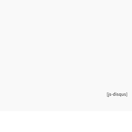
[js-disqus]