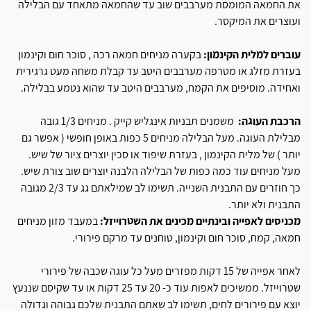
את החמאה המומסת מערבבים שוב עד שהחמאה מתאחד עם הבלילה
ועוצרים את המיקסר.
עוברים למלית הקינמון:
בקערה מניחים חמאה רכה , סוכר חום וקינמון
בעזרת מזלג או מטרפה מערבבים היטב עד קבלת משחה מעט גרגירית
ואחידה. מוסיפים את הקמח, מערבבים היטב עד שהוא נטמע בבלילה.
הרכבת העוגה:
משמנים תבניות אינגליש קייק . מניחים 1/3 גובה
מבלילת העוגה. מעל הבלילה מניחים 5 כפות באופן חופשי ( אפשר גם
יותר ) של מלית הקינמון , בעזרת שיפוד או סכין יוצרים ציור של שיש.
מעל מניחים עוד כמה כפות של הבלילה הלבנה יוצרים שוב צורת שיש.
כך חוזרים עם התבנית השנייה. תשימו לב שמילאתם גג עד 2/3 מגובה
התבנית ולא יותר.
מכניסים לאפייה ובינתיים מכינים את השטרוייזל:
במעבד מזון מניחים
חמאה, קמח, סוכר חום וקינמון, טוחנים עד מרקם פירורי.
לאחר אפייה של 15 דקות מפזרים מעל כל עוגה שכבה של פירורי
שטרוייזל. ממשיכים לאפות עוד כ- 20 עד 25 דקות או עד שקיסם שננעץ
יוצא עם פירורים לחים, תשימו לב שאתם התבנית שלכם גבוהה וגדולה