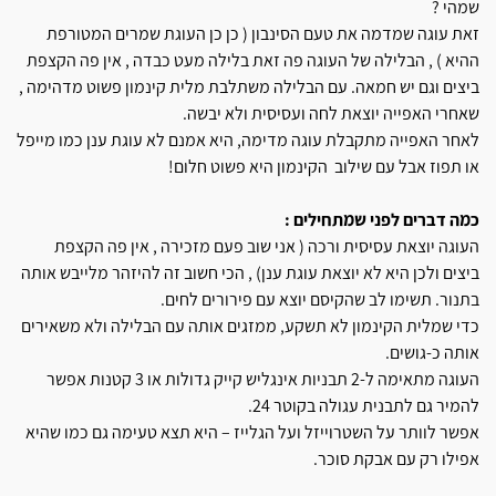
שמהי ?
זאת עוגה שמדמה את טעם הסינבון ( כן כן העוגת שמרים המטורפת
ההיא ) , הבלילה של העוגה פה זאת בלילה מעט כבדה , אין פה הקצפת
ביצים וגם יש חמאה. עם הבלילה משתלבת מלית קינמון פשוט מדהימה ,
שאחרי האפייה יוצאת לחה ועסיסית ולא יבשה.
לאחר האפייה מתקבלת עוגה מדימה, היא אמנם לא עוגת ענן כמו מייפל
או תפוז אבל עם שילוב הקינמון היא פשוט חלום!
כמה דברים לפני שמתחילים :
העוגה יוצאת עסיסית ורכה ( אני שוב פעם מזכירה , אין פה הקצפת
ביצים ולכן היא לא יוצאת עוגת ענן) , הכי חשוב זה להיזהר מלייבש אותה
בתנור. תשימו לב שהקיסם יוצא עם פירורים לחים.
כדי שמלית הקינמון לא תשקע, ממזגים אותה עם הבלילה ולא משאירים
אותה כ-גושים.
העוגה מתאימה ל-2 תבניות אינגליש קייק גדולות או 3 קטנות אפשר
להמיר גם לתבנית עגולה בקוטר 24.
אפשר לוותר על השטרוייזל ועל הגלייז – היא תצא טעימה גם כמו שהיא
אפילו רק עם אבקת סוכר.