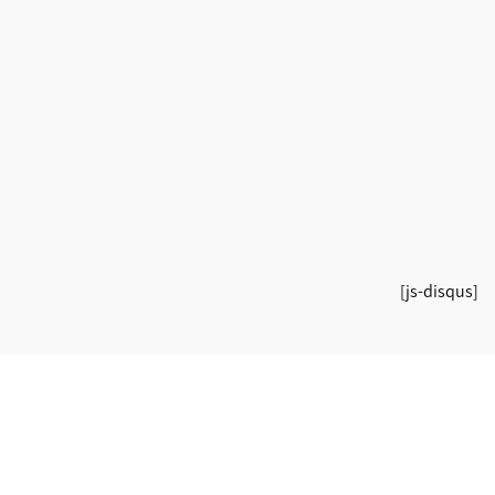
[js-disqus]