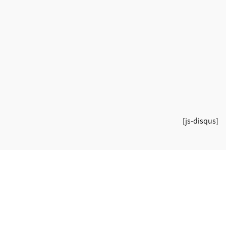
[js-disqus]