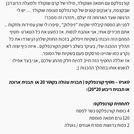
קורנפלקס עם חמאה ושוקולד, מילוי של קרם שוקולד ולמעלה הדובדבן
שבקצפת, צ'אנקים קטנים של קורנפלקס מצופה שוקולד … יש לי
הרגשה שעד הארוחה זה יעלם , תזהרו זה ממכר!
לפני חג הפסח קיבלתי שקיות "זיפלוק" , סיפרו לי שהן עמידות וחזקות ..
אתם מכירים אותי, אני אוהבת לנסות. אז כמעט את כל הטארט -חטיף
המהם הזה הכנתי בשקיות זיפלוק, בזכות החוזק שלהן הן שרדו את כל
תהליך ההכנה שלי, בעיקר בשלב ריסוק הקורנפלקס.. איזה כיף שזה לא
נקרע כמו שהיינו מרסקים פעם בשקיות של הסופר.
אז יאללה החטיף הזה חייב להיות חלק מהחג שלכם , אני בעד אפילו
לנשנש אותו במהלך ההכנות (;
טארט – חטיף קורנפלקס ( תבנית עגולה בקוטר 20 או תבנית ארוכה
או תבנית ריבוע 20*20):
לתחתית קורנפלקס:
4 כוסות קורנפלקס כשר לפסח
120 גרם חמאה מומסת
2 כפות גדושות ממרח אגוזים / נוטלה