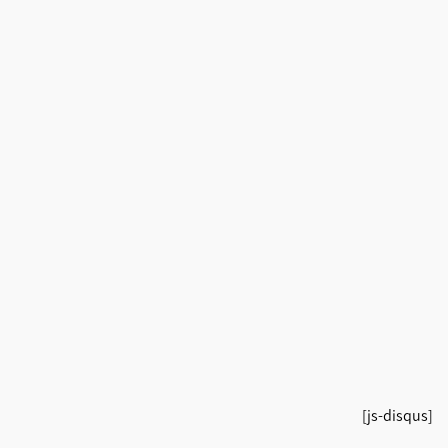
[js-disqus]