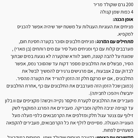
200 גרם שוקולד מריר
4 כפות שמן קנולה
אופן הכנה:
מניחים את העוגיות העגולות על משטח ישר שיהיה אפשר להכניס
למקפיא.
מתחילים עם המרנג:
מניחים חלבונים וסוכר בקערה חסינת חום,
מערבבים קלות עם כף ומניחים מעל סיר עם מים רותחים (בן מארי) ,
שמונח על להבה קטנה, חשוב לוודא שהקערה לא נוגעת במים שבתוך
הסיר, מבשלים את החלבונים מספר דקות עד שהסוכר נמס, אפשר
לבדוק עם 2 אצבעות , אם מרגישים גרגירים להמשיך לבשל את
החלבונים , אם יש מרקם חלק זה הזמן להוריד את הקערה מהסיר.
(כמובן שכל הזמן הזה מערבבים את החלבונים עם כף ,אחרת החלבונים
יתבשלו ויהפכו לחביתה).
מעבירים את החלבונים לקערת מיקסר נקייה ויבשה! מקציפים עם וו בלון
עד קציפה יציבה חלקה ומבריקה. מעבירים את המרנג המוקצף לשק
זילוף עם צנטר עגול חלק ומזלפים את הקרמבואים כלפי מעלה מעל
העוגייה העגולה. מסיימים לזלף את כל הקרמבואים, מעבירים להקפאה
כשעתיים לפחות.
ממשיכים עם הציפוי:
בקערה מניחים שוקולד ושמן , ממיסים במיקרוגל