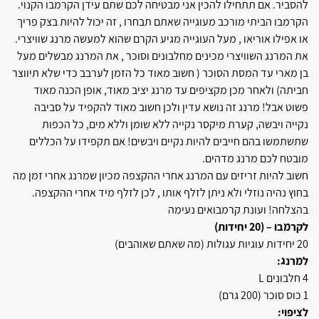
להסביר. אם תתחילו להכין אני מבטיחה לכם שתם עידן הקרמבו הקנוי.
הקרמבו הביתי מורכב מעוגייה שאתם תבחרו , זה יכול להיות בצק פריך
או אפילו אוריאו , מעל העוגייה מגיע הקרם שהוא למעשה מרנג שוויצרי.
את המרנג השוויצרי מכינים מחלבונים וסוכר , את המרנג מבשלים מעל
בן מארי עד המסת הסוכר ( חשוב מאוד כל הזמן לערבב כדי שלא תיווצר
חביתה) ולאחר מכן מקציפים עד מרנג יציב מאוד, אופן הכנה מאוד
פשוט אבל! מרנג זה נושא עדין ולכן חשוב מאוד להקפיד על סביבה
נקייה ויבשה, קערת מיקסר נקייה ללא שומן וללא מים, כל הכפות
שתשתמשו בהם חייבים להיות נקיים ויבשים! אם תקפידו על הכללים
מובטח לכם מרנג מדהים.
חשוב להיות זריזים עם המרנג אחרי ההקצפה מכיון שמרנג אחרי זמן מה
בחוץ נהיה נוזלי ולא ניתן לזלף אותו , לכן לזלף מיד אחרי ההקצפה.
בהצלחה! ועונת קרמבואים נעימה
לקרמבו – (20 יחידות)
20 יחידות עוגיות עגולות (מה שאתם שאוהבים)
למרנג:
4 חלבונים L
1 כוס סוכר (200 גרם)
לציפוי: