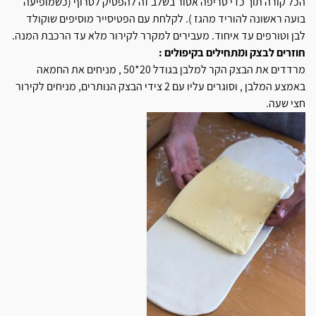
הכל קורה תוך כדי טריפה אסור בשלב זה להפסיק לטרוף (כשמופיעה
בועה ראשונה להוריד מהגז ). לקלחת עם הפטיסייר מוסיפים שוקולד
לבן וטורפים עד איחוד. מעבירים למקרר לקירור מלא עד הרכבת המנה.
חוזרים לבצק ומתחילים בקיפולים :
מרדדים את הבצק הקר למלבן בגודל 20*50 , מניחים את החמאה
באמצע המלבן , וסוגרים עליו עם 2 צידי הבצק הנותרים, מניחים לקירור
חצי שעה.