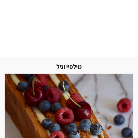
מילפיי וניל