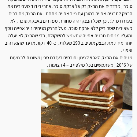
סוכר , מרדדים את הבצק רק על אבקת סוכר. אחרי רידוד מעבירים את
הבצק לתבנית אפייה כמובן עם נייר אפייה מתחת , את הבצק מחוררים
בעזרת מזלג , כך שכל הבצק יהיה מחורר. מפדרים באבקת סוכר , לא
משאירים שטח ריק ללא אבקת סוכר. מעל הבצק מניחים נייר אפייה נוסף
ומעליו מניחים תבנית אפייה שתשמש למשקולת, כדי שהבצק לא יעלה
יותר מידי. את הבצק אופים ב 190 מעלות , כ- 40 דקות או עד שהוא זהוב
ואפוי .
מניחים את הבצק האפוי לצינון ופורסים בעזרת סכין משוננת לרצועות
של 6*20 , משתמשים בכל מילפיי ב – 4 רצועות .