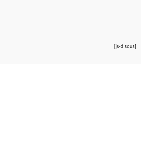
[js-disqus]