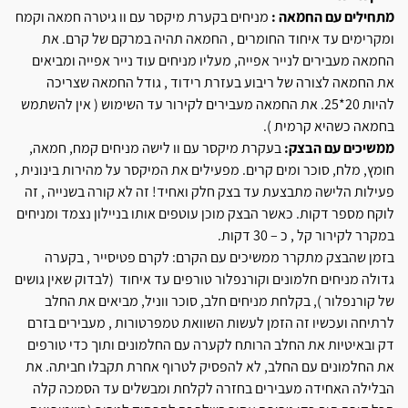
מתחילים עם החמאה :
מניחים בקערת מיקסר עם וו גיטרה חמאה וקמח
ומקרימים עד איחוד החומרים , החמאה תהיה במרקם של קרם. את
החמאה מעבירים לנייר אפייה, מעליו מניחים עוד נייר אפייה ומביאים
את החמאה לצורה של ריבוע בעזרת רידוד , גודל החמאה שצריכה
להיות 20*25. את החמאה מעבירים לקירור עד השימוש ( אין להשתמש
בחמאה כשהיא קרמית ).
ממשיכים עם הבצק:
בעקרת מיקסר עם וו לישה מניחים קמח, חמאה,
חומץ, מלח, סוכר ומים קרים. מפעילים את המיקסר על מהירות בינונית ,
פעילות הלישה מתבצעת עד בצק חלק ואחיד! זה לא קורה בשנייה , זה
לוקח מספר דקות. כאשר הבצק מוכן עוטפים אותו בניילון נצמד ומניחים
במקרר לקירור קל , כ – 30 דקות.
בזמן שהבצק מתקרר ממשיכים עם הקרם: לקרם פטיסייר , בקערה
גדולה מניחים חלמונים וקורנפלור טורפים עד איחוד (לבדוק שאין גושים
של קורנפלור ), בקלחת מניחים חלב, סוכר ווניל, מביאים את החלב
לרתיחה ועכשיו זה הזמן לעשות השוואת טמפרטורות , מעבירים בזרם
דק ובאיטיות את החלב הרותח לקערה עם החלמונים ותוך כדי טורפים
את החלמונים עם החלב, לא להפסיק לטרוף אחרת תקבלו חביתה. את
הבלילה האחידה מעבירים בחזרה לקלחת ומבשלים עד הסמכה קלה