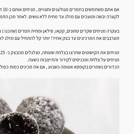
אם א
לקערה יבשה ומועכים עם מזלג עד מחית ללא גושים. לאחר מכן התמר
בעקרה מניחים שקדים טחונים, קקאו, סילאן ומחית תמרים (שהכנו ) א
מערבבים את המרכיבים עד בצק אחיד! יותר קל להתחיל עם מזלג לא
מניחים את הקישוטים שתרצו בצלחת שטוחה, מגלגלים מהבצק כ- 25 כדורים ומיד מצפים ומגלגים בקישוט שתבחרו.
מניחים על צלחת ומכניסים לקירור והתייצבות כשעה.
הכדורים נשמרים בקופסא אטומה כשבוע , אם את מכינים כמות כפולה