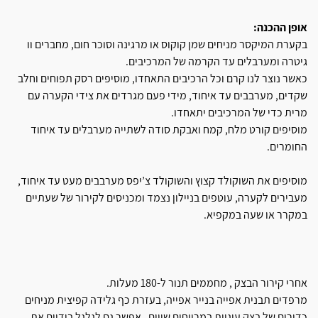
אופן ההכנה:
בקערת המיקסר מניחים שמן קוקוס או מרגינה וסוכר חום, מחברים וו
גיטרה ומערבלים עד הקרמה של המרכיבים.
כאשר נוצר לנו קרם וכל הרכיבים התאחדו, מוסיפים רסק תפוחים וחלב
שקדים, מערבבים עד איחוד, מידי פעם מגרדים את צידי הקערה עם
מרית כדי של המרכיבים יתאחדו.
מוסיפים קורט מלח, קמח ואבקת סודה לשתייה מערבלים עד איחוד
החומרים.
מוסיפים את השוקולד קצוץ והשוקולד צ’יפס מערבבים מעט עד איחוד,
מעבירים לקערה, עוטפים בניילון נצמד ומכניסים לקירור של שעתיים
במקרר או שעה במקפיא.
אחרי קירור הבצק , מחממים תנור ל-180 מעלות.
מרפדים תבנית אפייה בנייר אפייה, בעזרת כף גלידה קפיצית מניחים
כדורים של בצק עוגיות במרווחים שווים , אפשר גם לגלגל בידיים את