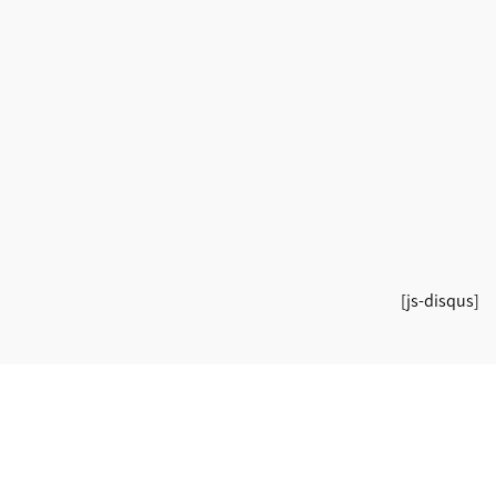
[js-disqus]