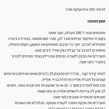
לציפוי: 200 גרם אבקת סוכר
אופן ההכנה:
מחממים תנור ל-180 מעלות, מצב סטטי.
בקערת המיקסר מניחים סוכר לבן, סוכר חום וחמאה. בעזרת וו גיטרה
מתחילים לערבב. תוך כדי ערבוב מוסיפים את הפקאן, הקמח והמלח,
ממשיכים לערבב עד קבלת בצק אחיד ודביק מעט.
מעבירים את הבצק לקערה, מכסים עם ניילון נצמד ומניחים לקירור
במקרר כחצי שעה.
לאחר קירור קצר , מכדררים מהבצק 25 כדורים שווים ומניחים במרווחים
קטנים על תבנית אפייה מרופדת בנייר אפייה.
מכניסים לאפייה במשך כ- 15 או עד שהעוגיות מתייצבות מעט , תשימו
לב שהן לא צריכות להשחים אחרת הן יצאו קשות.
מוציאים מהאפייה מצננים כחצי שעה.
מעבירים את אבקת הסוכר לקערה עמוקה. מגלגלים את העוגיות
באבקת הסוכר בעדינות כי העוגיות רכות.