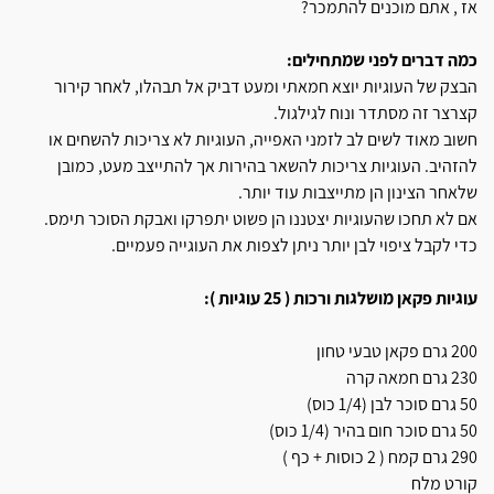
אז , אתם מוכנים להתמכר?
כמה דברים לפני שמתחילים:
הבצק של העוגיות יוצא חמאתי ומעט דביק אל תבהלו, לאחר קירור
קצרצר זה מסתדר ונוח לגילגול.
חשוב מאוד לשים לב לזמני האפייה, העוגיות לא צריכות להשחים או
להזהיב. העוגיות צריכות להשאר בהירות אך להתייצב מעט, כמובן
שלאחר הצינון הן מתייצבות עוד יותר.
אם לא תחכו שהעוגיות יצטננו הן פשוט יתפרקו ואבקת הסוכר תימס.
כדי לקבל ציפוי לבן יותר ניתן לצפות את העוגייה פעמיים.
עוגיות פקאן מושלגות ורכות ( 25 עוגיות ):
200 גרם פקאן טבעי טחון
230 גרם חמאה קרה
50 גרם סוכר לבן (1/4 כוס)
50 גרם סוכר חום בהיר (1/4 כוס)
290 גרם קמח ( 2 כוסות + כף )
קורט מלח