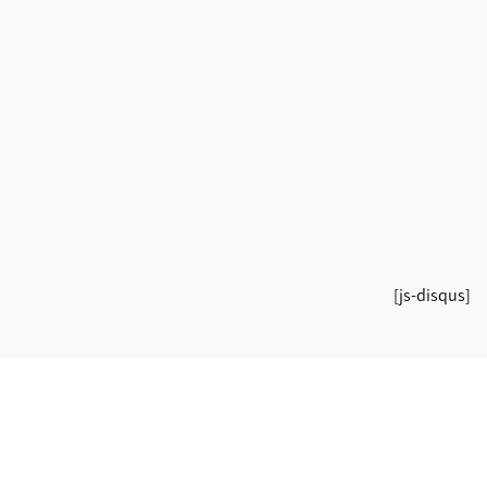
[js-disqus]