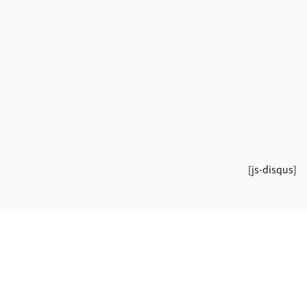
[js-disqus]