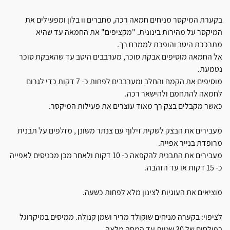
בקערת המיקסר מניחים חמאה רכה, מחברים וו בלון ומפעילים את
המיקסר על מהירות בינונית. "מקציפים" את החמאה עד שהיא
מתרככת היטב והופכת לממרח רך.
אל החמאה מוסיפים אבקת סוכר, מערבבים היטב עד שהאבקת סוכר
נטמעת.
מוסיפים את הקמח והחלב ומערבבים לפחות כ- 7 דקות כדי לגרום
לחמאה להתחמם ולהישאר רכה.
כאשר מקבלים בצק רך מאוד עוצרים את פעילות המיקסר.
מעבירים את הבצק לשקית זילוף עם צנתר משונן , מזלפים על תבנית
מרופדת בנייר אפייה.
מעבירים את התבנית להקפאה כ- 10 דקות ולאחר מכן מכניסים לאפייה
כ- 15 דקות או עד הזהבה.
מוציאים את העוגיות לצינון מלא לפחות כשעה.
לציפוי: בקערה מניחים שוקולד מריר ושמן קנולה. ממיסים במיקרוגל
בפולסים של 30 שניות עד המסה מלאה.