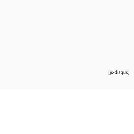
[js-disqus]