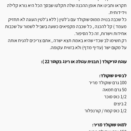
תקראו ותבינו את אופן ההכנה שלה תקלטו שבסך הכל היא נורא קלילה
וידידותית.
כל שכבה בנויה ממוס שוקולד עם ג'לטין ( ללא ג'לטין העוגה לא תחזיק
מעמד ) קל להכנה , כל שכבה מקפיאים כשעה בשביל לשמור על שכבות
אחידות וישרות, זה כל הסיפור.
רק תשימו לב שכדי שהיא באמת תצא ישרה , אתם צריכים להניח אותה
על מקום ישר (עדיף מדף) ולא בזווית עקומה.
עוגת טריקולד ( תבנית עגולה או רינג בקוטר 22 ):
לבסיס שוקולד:
100 גרם שוקולד מריר
50 גרם חמאה
1/2 כוס סוכר
2 ביצים
1/2 כוס קמח / קורנפלור
למוס שוקולד מריר: