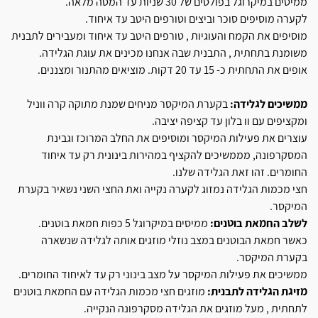
ממיסים במיקרוגל בפולסים של 30 שניות עד המסה מלאה.
לקערה מוסיפים סוכר וביצים וטורפים היטב עד איחוד.
מוסיפים את הקמח והעוגיות , טורפים היטב עד איחוד ומעבירים לתבנית
משומנת בתחתית , התבנית שבה אנחנו מכינים את עוגת הגלידה.
אופים את התחתית כ- 15 עד 20 דקות. מוציאים מהתנור ומצננים.
ממשיכים לגלידה:
בקערת המיקסר מניחים שמנת מתוקה קרה ווניל
ומקציפים עם וו בלון עד קציפה יציבה.
עוצרים את פעילות המיקסר ומוסיפים את החלב המרוכז וגבינת
המסקרפונה, מממשיכים להקציף במהירות בינונית רק עד איחוד
החומרים. זהו זאת הגלידה שלנו.
חצי מכמות הגלידה נמזוג לקערה נקייה ואת החצי השני נשאיר בקערת
המיקסר.
לשלב החמאת בוטנים:
ממיסים במיקרוגל 5 כפות חמאת בוטנים.
כאשר חמאת הבוטנים במצב נוזלי מוזגים אותה לגלידה שנשארה
בקערת המיקסר.
ממשיכים את פעילות המיקסר על מצב בינוני רק עד לאיחוד החומרים.
מזיגת הגלידה לתבנית:
מוזגים חצי מכמות הגלידה עם החמאת בוטנים
לתחתית , מעל מוזגים את הגלידה מסקרפונה הנקייה.