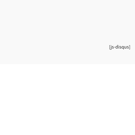
[js-disqus]