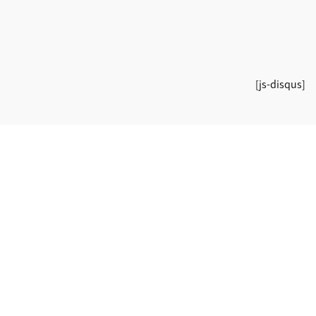
[js-disqus]