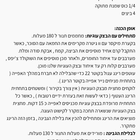
1/4 כוס שמנת מתוקה
4 ביצים
אופן הכנה:
מתחילים עם הבצק עוגיות:
מחממים תנור ל 180 מעלות.
בקערת מיקסר עם וו גיטרה מקרימים את החמאה עם הסוכר, כאשר
התקבל קרם אחיד מוסיפים את הביצה, קמח , אבקת סודה ומלח.
מערבבים עד איחוד החומרים, ולאחר מכן מוסיפים את השוקולד צ'יפס ,
מערבבים קלות רק עד איחוד ובצק העוגיות שלנו מוכן.
עוטפים רינג עגול בקוטר 22 כדי שהבלילה לא תברח במהלך האפייה (
בתחתית מניחים נייר אפייה בקוטר הרינג ).
לוקחים מחצית מבצק העוגיות ( אין צורך בקירור ) ומשטחים בתחתית
הרינג העטוף ( כדאי לעשות זאת בעזרת ידיים רטובות ) , כאשר כל
התחתית מרופדת בבצק עוגיות מכניסים לאפייה כ 15 דקות. מחצית
בצק העוגיות שנשארה תחכה במקרר לקישוט העוגה.
מוציאים את הרינג ומתחילים להכין את בלילת הגבינה , בזמן הזה הרינג
מתקרר.
לבלילת הגבינה :
מורידים את מעלות התנור ל 130 מעלות.