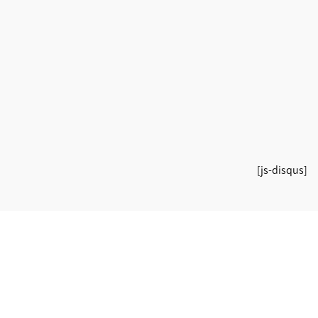
[js-disqus]