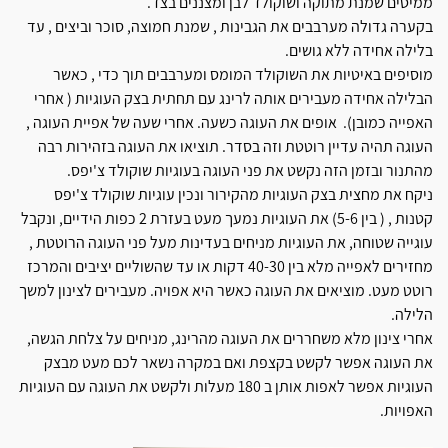
ממיסים שמנת מתוקה ושוקולד לבן ומצננים בצד.
בקערה גדולה מערבבים את הגבינות , שמנת חמוצה, סוכר וביצים , עד
בלילה אחידה ללא גושים.
מוסיפים באיטיות את השוקולד המומס ומערבבים תוך כדי , כאשר
הבלילה אחידה מעבירים אותה לרינג עם תחתית בצק העוגיות ( אחרי
האפייה כמובן). אופים את העוגה כשעה. אחרי שעה של אפיית העוגה ,
העוגה תהיה עדיין רוטטת וזה בסדר. תוציאו את העוגה בזהירות רבה
מהתנור ובזמן הזה נקשט את פני העוגה בעוגיות שוקולד צ'יפס.
ניקח את מחצית בצק העוגיות מהקירור ונכין עוגיות שוקולד צ'יפס
קטנות , ( בין 5-6) את העוגיות נמעך מעט בעזרת 2 כפות הידיים, ונקבל
עוגייה שטוחה, את העוגיות מניחים בעדינות מעל פני העוגה הרוטטת ,
מחזירים לאפייה מלא בין 40-30 דקות או עד שהשוליים יציבים והמרכז
רוטט מעט. מוציאים את העוגה כאשר היא אפויה. מעבירים לצינון למשך
הלילה.
אחרי צינון מלא משחררים את העוגה מהרינג, מניחים על צלחת הגשה,
את העוגה אפשר לקשט בקצפת ואם במקרה נשאר לכם מעט מבצק
העוגיות אפשר לאפות אותן ב 180 מעלות ולקשט את העוגה עם העוגיות
האפויות.