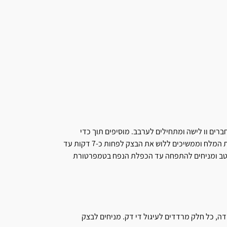
ים וו לישה ומתחילים לערבב. מוסיפים תוך כדי
פעילות המיקסר את החלב, ביצה ולאחר מכן את החמאה. מוסיפים את המלח וממשיכים ללוש את הבצק לפחות כ-7 דקות עד
טב ומניחים להתפחה עד הכפלת הנפח בטמפרטורת
שטח העבודה, כל חלק מרדדים לעיגול די דק. מניחים לבצק