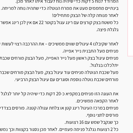
המרודד לנוח 5 דקות כדי שיהיה נוח לעבוד איתו לאחר מכן.
בינתיים מחממים מעט את ממרח הנוטלה כדי שתהיה נוחה למריחה.
לאחר מנוחה קלה של הבצק מתחילים!
כל משטח בצק קורצים עם רינג עגול 
גלגלת פיצה.
לאחר שקיבלנו 4 עיגולים שווים ממשיכים – את ההרכבה רצוי לעשות על משטח קשיח או תבנית.
מניחים מעל התבנית נייר אפייה.
מניחים עיגול בצק ראשון מעל נייר האפייה, מעל הבצק מורחים שכבת נ
יתלכלכו בגלגול.
מעל שכבת הנוטלה מניחים עוד עיגול בצק, מעל הבצק מורחים שכבת נו
מורחים שכבת נוטלה נוספת וסוגרים עם עיגול הבצק הרביעי.
את העוגה הזו מניחים במקפיא כ-20 דקות כדי שיהיה קל יותר לגלגל ולחתוך.
לאחר הקפאה ממשיכים.
פורסים לחצי נוסף.
כך שנקבל שמש עם 16 רצועות.
כל 2 רצועות נגלגל פנימה פעמיים. לאחר מכן נסגור בקצוות וכך נמשיך עם כל הרצועות.