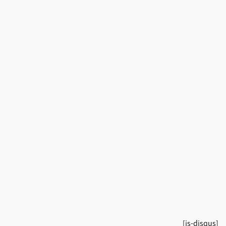
[js-disqus]