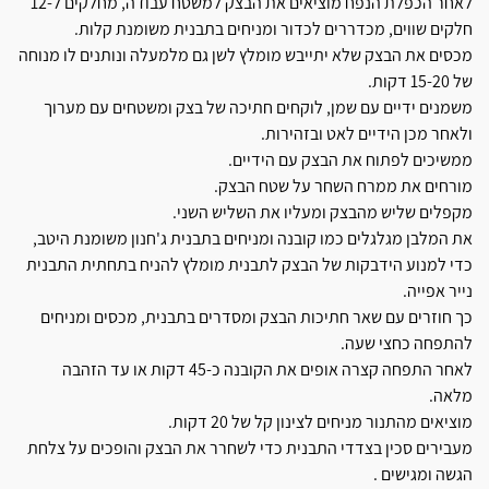
לאחר הכפלת הנפח מוציאים את הבצק למשטח עבודה, מחלקים ל-12
חלקים שווים, מכדררים לכדור ומניחים בתבנית משומנת קלות.
מכסים את הבצק שלא יתייבש מומלץ לשן גם מלמעלה ונותנים לו מנוחה
של 15-20 דקות.
משמנים ידיים עם שמן, לוקחים חתיכה של בצק ומשטחים עם מערוך
ולאחר מכן הידיים לאט ובזהירות.
ממשיכים לפתוח את הבצק עם הידיים.
מורחים את ממרח השחר על שטח הבצק.
מקפלים שליש מהבצק ומעליו את השליש השני.
את המלבן מגלגלים כמו קובנה ומניחים בתבנית ג'חנון משומנת היטב,
כדי למנוע הידבקות של הבצק לתבנית מומלץ להניח בתחתית התבנית
נייר אפייה.
כך חוזרים עם שאר חתיכות הבצק ומסדרים בתבנית, מכסים ומניחים
להתפחה כחצי שעה.
לאחר התפחה קצרה אופים את הקובנה כ-45 דקות או עד הזהבה
מלאה.
מוציאים מהתנור מניחים לצינון קל של 20 דקות.
מעבירים סכין בצדדי התבנית כדי לשחרר את הבצק והופכים על צלחת
הגשה ומגישים .