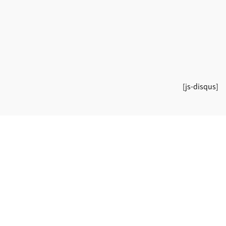
[js-disqus]