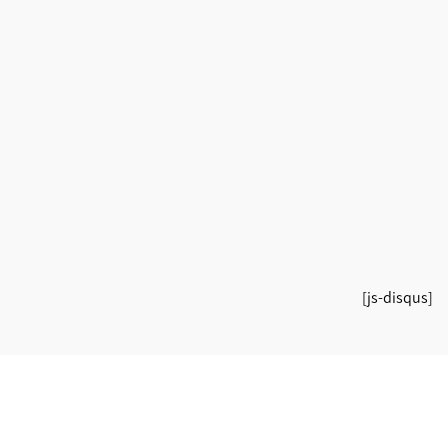
[js-disqus]