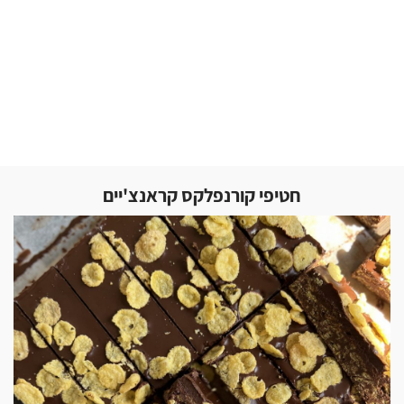
חטיפי קורנפלקס קראנצ'יים