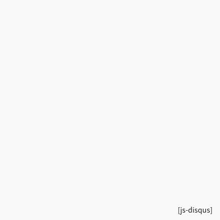
[js-disqus]