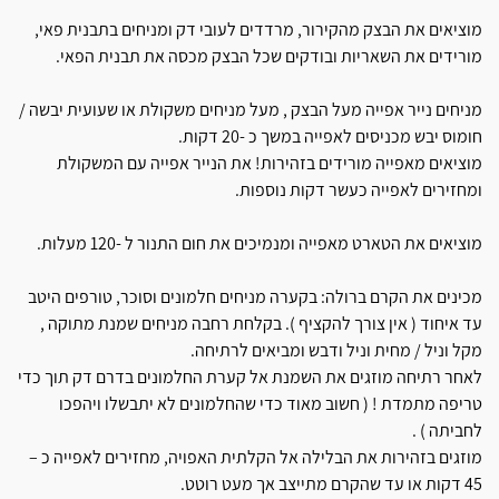
מוציאים את הבצק מהקירור, מרדדים לעובי דק ומניחים בתבנית פאי,
מורידים את השאריות ובודקים שכל הבצק מכסה את תבנית הפאי.
מניחים נייר אפייה מעל הבצק , מעל מניחים משקולת או שעועית יבשה /
חומוס יבש מכניסים לאפייה במשך כ -20 דקות.
מוציאים מאפייה מורידים בזהירות! את הנייר אפייה עם המשקולת
ומחזירים לאפייה כעשר דקות נוספות.
מוציאים את הטארט מאפייה ומנמיכים את חום התנור ל -120 מעלות.
מכינים את הקרם ברולה: בקערה מניחים חלמונים וסוכר, טורפים היטב
עד איחוד ( אין צורך להקציף ). בקלחת רחבה מניחים שמנת מתוקה ,
מקל וניל / מחית וניל ודבש ומביאים לרתיחה.
לאחר רתיחה מוזגים את השמנת אל קערת החלמונים בדרם דק תוך כדי
טריפה מתמדת ! ( חשוב מאוד כדי שהחלמונים לא יתבשלו ויהפכו
לחביתה ) .
מוזגים בזהירות את הבלילה אל הקלתית האפויה, מחזירים לאפייה כ –
45 דקות או עד שהקרם מתייצב אך מעט רוטט.