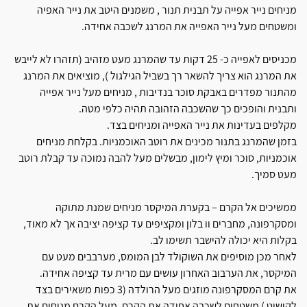
מניחים נייר אפייה על תבנית תנור , משמנים היטב את נייר האפיה
ומשטחים מעל נייר האפייה את המרנג לשכבה אחידה.
מכניסים לאפייה כ- 25 דקות עד שהמרנג מעט מזהיב (תזהרו לא לייבש
את המרנג הוא צריך להשאר רך בשביל הגילגול ), מוציאים את המרנג
מהתנור מפדרים באבקת סוכר בנדיבות , מניחים מעל נייר אפייה
ותבנית והופכים כך שהשכבה הזהובה תהיה כלפי מטה.
מקלפים בעדינות את נייר האפייה ומניחים בצד.
בזמן שהמרנג בתנור מכינים את רוטב האוכמניות. בקלחת מניחים
אוכמניות, סוכר ומיץ לימון, מבשלים מעל להבה נמוכה עד קבלת רוטב
מעט סמיך.
ממשיכים אל הקרם – בקערת המיקסר מניחים שמנת מתוקה
ומסקרפונה, מחברים וו בלון ומקציפים עד קציפה יציבה אך לא מאוד,
בקלות היא יכולה להישבר תשימו לב.
לאחר מכן מוסיפים את השוקולד לבן המומס, מערבבים מעט עם
המיקסר, את הערבוב האחרון עושים עם מרית עד קציפה אחידה.
את קרם המסקרפונה מוזגים מעל הרולדה (3 כפות משאירים בצד
לקישוט ) משטחים לשכבה אחידה את הקרם. מעל הקרם מניחים את