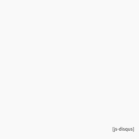
[js-disqus]