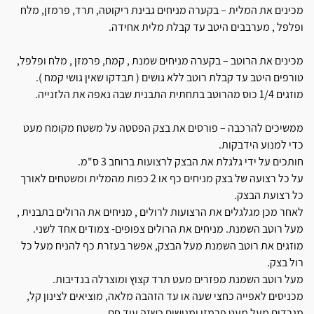
מכינים את המלית – בקערה מניחים גבינת ריקוטה, תרד, פרמזן, מלח
ופלפל , מערבבים היטב עד קבלת מלית אחידה.
מכינים את הרוטב – בקערה מניחים שמנת , קמח, פרמזן , מלח ופלפל,
טורפים היטב עד קבלת רוטב ללא גושים ( תבדקו שאין גושי קמח ).
מוזגים 1/4 כוס מהרוטב בתחתית התבנית שבה נאפה את הלזנייה.
ממשיכים להרכבה – פורסים את בצק הפסטה על משטח מקומח מעט
כדי למנוע הידבקות.
חותכים על ידי גלגלת את הבצק לרצועות ברוחב 3 ס"מ.
על כל רצועה של בצק מניחים כף או 2 כפות מהמלית ומשטחים לאורך
כל רצועת הבצק.
לאחר מכן מגלגלים את הרצועות לרולים , מניחים את הרולים בתבנית ,
מעל רוטב השמנת. מניחים את הרולים צפופים- צמודים אחד לשני.
מוזגים את רוטב השמנת מעל הבצק, אפשר בעזרת כף להניח מעל כל
רול בצק.
מעל רוטב השמנת מפזרים מעט תרד קצוץ ומוצרלה בנדיבות.
מכניסים לאפייה כחצי שעה או עד הזהבה מלאה, מוציאים לצינון קל,
מגרדים מעל מעט פרמזן ומגישים כשזה עוד חם.