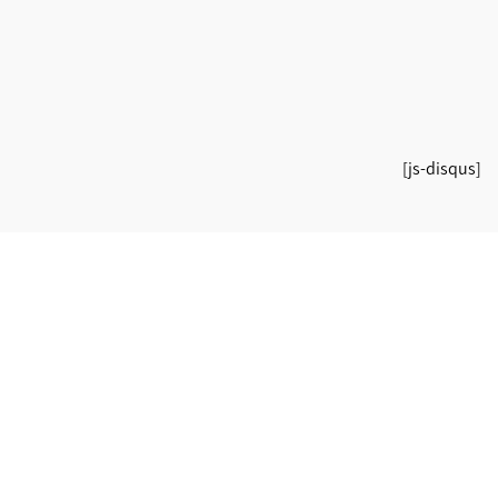
[js-disqus]