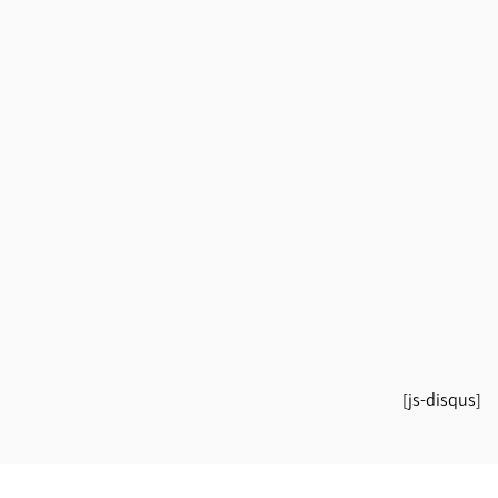
[js-disqus]