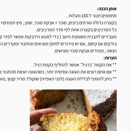
אופן הכנה:
מחממים תנור ל 160 מעלות .
בקערה גדולה טורפים ביצים, סוכר + אבקת סוכר, שמן , מיץ תפוזים+ 
כל המרכיבים בקערה אחת לפי סדר המרכיבים.
מעבירים לתבנית משומנת היטב ( כדי למנוע הידבקות אפשר לפזר קמח
בודקים עם קיסם , אם יש פירורים לחים) מוציאים מהתנור ומקררים 
הגשה , מפזרים אבקת סוכר ומגישים.
הערות:
** את הקמח ״כרגיל״ אפשר להחליף בקמח רגיל.
** אם אתם רוצים את העוגה עסיסית יותר, כשהעוגה יוצאת מהתנור ני
** ניתן להוסיף לבלילת העוגה (לפני האפייה) שוקולד מריר קצוץ ,מו