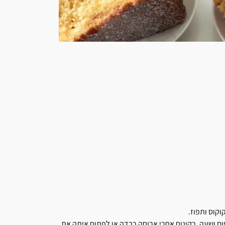
וקוס ותפוז.
ום ושעה ,כקינוח אחרי ארוחה כבדה או לפתוח איתה את