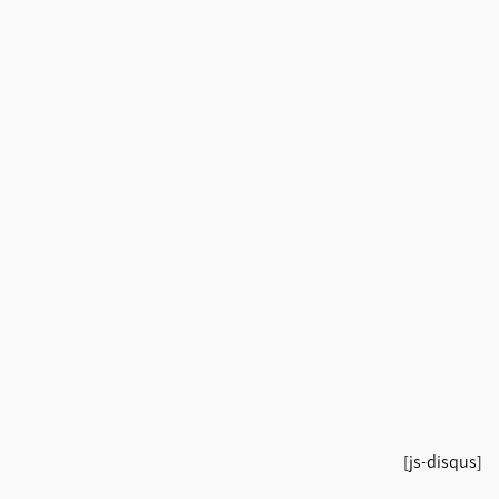
[js-disqus]