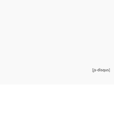
[js-disqus]