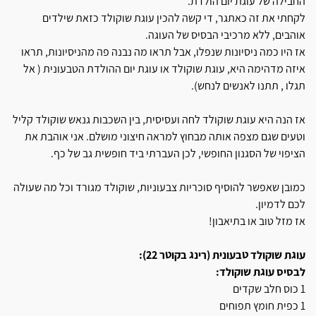
החבילה של עוגת יום הולדת.
לקחתי את זה כאתגר, די קשה להכין עוגת שוקולד כזאת שילדים
אוהבים, ללא מרכיבי הבסיס של העוגה.
אז היו כמה ניסיונות שנפלו, אבל תראו מה נבנה פה מהניסיונות, תראו
איזה מדהימה היא, עוגת שוקולד או עוגת יום ההולדת הטבעונית ( אל
תגלו , תתנו לאנשים לנחש).
אז הנה היא עוגת שוקולד לחה ועסיסית, בין השכבות גנאש שוקולד קליל
וטעים שגם מצפה אותה מבחוץ למראה חיצוני מושלם. אני אוהבת את
הציפוי של הסגנון החופשי, לכן העברתי ביד חופשית גב של כף.
כמובן שאפשר להוסיף סוכריות צבעוניות, שוקולד מגורד וכל מה שעולה
לכם לדמיון.
אז מזל טוב או בתיאבון!
עוגת שוקולד טבעונית (רינג בקוטר 22):
לבסיס עוגת שוקולד:
1 כוס חלב שקדים
1 כפית חומץ תפוחים