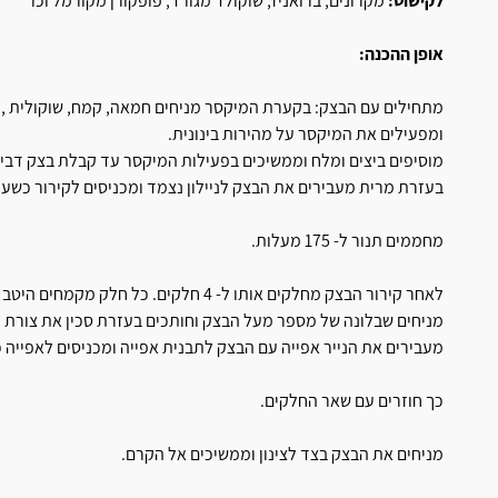
לקישוט:
מקרונים, ברואניז, שוקולד מגורד, פופקורן מקורמל וכו'
אופן ההכנה:
מתחילים עם הבצק: בקערת המיקסר מניחים חמאה, קמח, שוקולית , קק
ומפעילים את המיקסר על מהירות בינונית.
מוסיפים ביצים ומלח וממשיכים בפעילות המיקסר עד קבלת בצק דביק
בעזרת מרית מעבירים את הבצק לניילון נצמד ומכניסים לקירור כשעת
מחממים תנור ל- 175 מעלות.
לאחר קירור הבצק מחלקים אותו ל- 4 חלקים. כל חלק מקמחים היטב! ומרדדים על נייר אפייה מקומח לבצק דק.
מניחים שבלונה של מספר מעל הבצק וחותכים בעזרת סכין את צורת 
מעבירים את הנייר אפייה עם הבצק לתבנית אפייה ומכניסים לאפייה כ- 15-20 דקות או עד שהבצק יצ
כך חוזרים עם שאר החלקים.
מניחים את הבצק בצד לצינון וממשיכים אל הקרם.