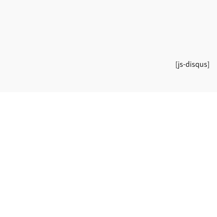
[js-disqus]