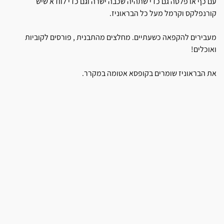
עם כף או פלטה גם כדי שתהיה שכבה ישרה וגם כדי לוודא שיש
קורנפלקס וקרמל מעל כל הבראוניז.
מעבירים להקפאה כשעתיים. מחלצים מהתבנית , פורסים לקוביות
ואוכלים!
את הבראוניז שומרים בקופסא אטומה במקרר.