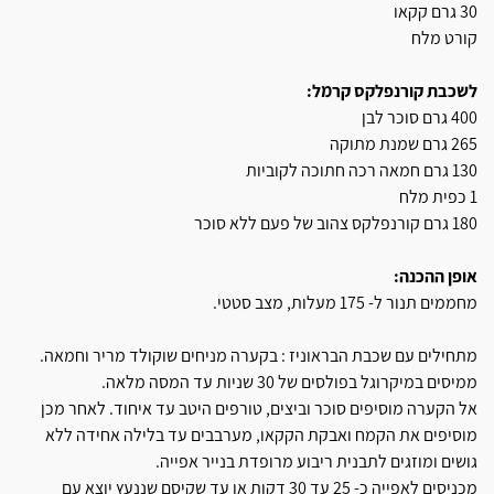
30 גרם קקאו
קורט מלח
לשכבת קורנפלקס קרמל:
400 גרם סוכר לבן
265 גרם שמנת מתוקה
130 גרם חמאה רכה חתוכה לקוביות
1 כפית מלח
180 גרם קורנפלקס צהוב של פעם ללא סוכר
אופן ההכנה:
מחממים תנור ל- 175 מעלות, מצב סטטי.
מתחילים עם שכבת הבראוניז : בקערה מניחים שוקולד מריר וחמאה.
ממיסים במיקרוגל בפולסים של 30 שניות עד המסה מלאה.
אל הקערה מוסיפים סוכר וביצים, טורפים היטב עד איחוד. לאחר מכן
מוסיפים את הקמח ואבקת הקקאו, מערבבים עד בלילה אחידה ללא
גושים ומוזגים לתבנית ריבוע מרופדת בנייר אפייה.
מכניסים לאפייה כ- 25 עד 30 דקות או עד שקיסם שננעץ יוצא עם