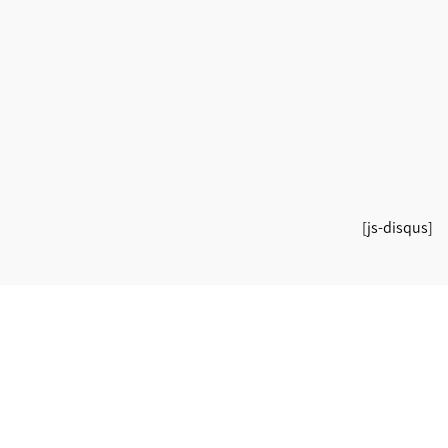
[js-disqus]