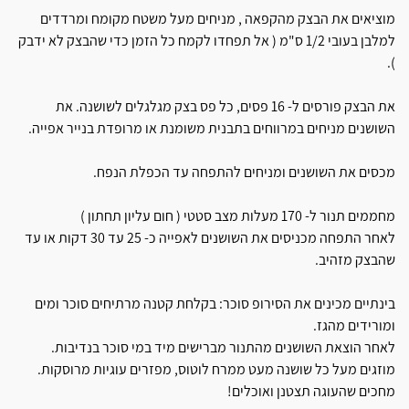
מוציאים את הבצק מהקפאה , מניחים מעל משטח מקומח ומרדדים
למלבן בעובי 1/2 ס"מ ( אל תפחדו לקמח כל הזמן כדי שהבצק לא ידבק
).
את הבצק פורסים ל- 16 פסים, כל פס בצק מגלגלים לשושנה. את
השושנים מניחים במרווחים בתבנית משומנת או מרופדת בנייר אפייה.
מכסים את השושנים ומניחים להתפחה עד הכפלת הנפח.
מחממים תנור ל- 170 מעלות מצב סטטי ( חום עליון תחתון )
לאחר התפחה מכניסים את השושנים לאפייה כ- 25 עד 30 דקות או עד
שהבצק מזהיב.
בינתיים מכינים את הסירופ סוכר: בקלחת קטנה מרתיחים סוכר ומים
ומורידים מהגז.
לאחר הוצאת השושנים מהתנור מברישים מיד במי סוכר בנדיבות.
מוזגים מעל כל שושנה מעט ממרח לוטוס, מפזרים עוגיות מרוסקות.
מחכים שהעוגה תצטנן ואוכלים!