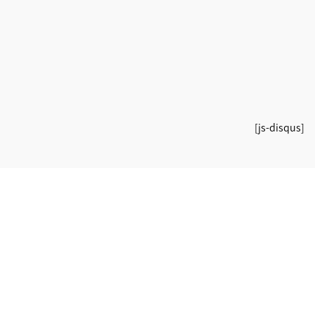
[js-disqus]