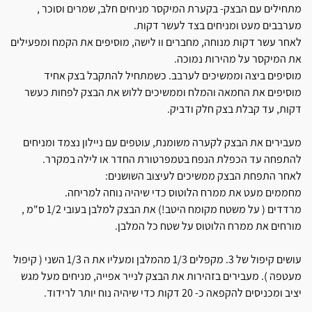
מתחילים עם הבצק- בקערת המיקסר מניחים חלב, שמרים וסוכר ,
מערבבים מעט ומניחים בצד לעשר דקות.
לאחר עשר דקות מנוחה, מחברים וו לישה, מוסיפים את הקמח ומפעילים
את המיקסר על מהירות נמוכה.
מוסיפים ביצה וממשיכים לערבב. כשמתחיל להתקבל בצק אחיד
מוסיפים את החמאה והמלח וממשיכים ללוש את הבצק לפחות כעשר
דקות, עד קבלת בצק חלק ודביק.
מעבירים את הבצק לקערה משומנת, עוטפים עם ניילון נצמד ומניחים
להתפחה עד הכפלת הנפח בטמפרטורת החדר או לילה במקרר.
לאחר התפחת הבצק ממשיכים לעיצוב השושנים:
מחממים מעט את ממרח הלוטוס כדי שיהיה נוחה למריחה.
מרדדים ( על משטח מקומח היטב!) את הבצק למלבן בעובי 1/2 ס"מ ,
מורחים את ממרח הלוטוס על שטח כל המלבן.
עושים קיפול של 3. מקפלים 1/3 מהמלבן ומעליו את ה 1/3 השני ( קיפול
מעטפה ). מעבירים בזהירות את הבצק לנייר אפייה, מניחים מעל מגש
יציב ומכניסים להקפאה כ- 20 דקות כדי שיהיה נוח יותר לרידוד.