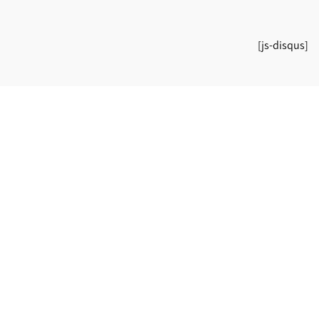
[js-disqus]