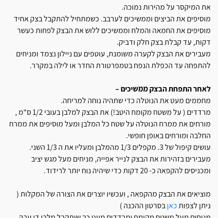
את המיקסר על מהירות נמוכה.
מוסיפים את הביצים וממשיכים לערבב. כשמתחיל להתקבל בצק אחיד
מוסיפים את החמאה והמלח וממשיכים ללוש את הבצק לפחות כעשר
דקות, עד קבלת בצק חלק ודביק.
מעבירים את הבצק לקערה משומנת, עוטפים עם ניילון נצמד ומניחים
להתפחה עד הכפלת הנפח בטמפרטורת החדר או לילה במקרר.
לאחר התפחת הבצק ממשיכים –
מחממים מעט את הנוטלה כדי שתהיה נוחה למריחה.
מרדדים ( על משטח מקומח היטב!) את הבצק למלבן בעובי 1/2 ס"מ ,
מורחים את ממרח הנוטלה על שטח כל המלבן ומעל מוסיפים את ממרח
החלבה ומורחים באופן חופשי.
עושים קיפול של 3. מקפלים 1/3 מהמלבן ומעליו את ה 1/3 השני.
מעבירים בזהירות את הבצק לנייר אפייה, מניחים מעל מגש יציב
ומכניסים להקפאה כ- 20 דקות כדי שיהיה נוח יותר לרידוד.
מוציאים את הבצק מהקפאה , ועכשיו יוצרים את הצורה של המקלות (
ניתן לצפות
כאן
בסרטון ההכנה )
מניחים מעל משטח מקומח ומרדדים מעט כך שיתקבל מלבן די עבה.